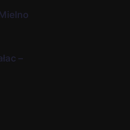
 Mielno
ałac –