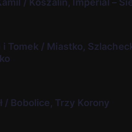
Kamil / Koszalin, Imperial – S
 i Tomek / Miastko, Szlachec
ko
ł / Bobolice, Trzy Korony