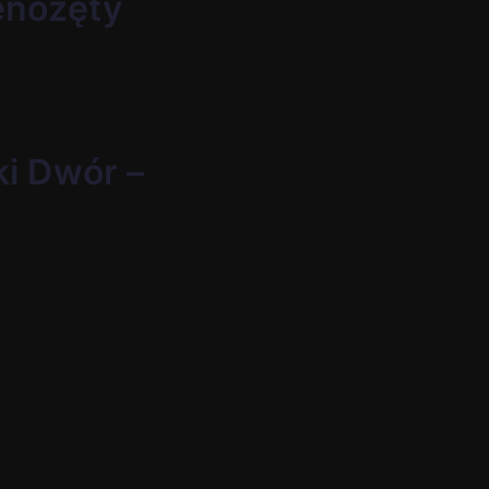
ienożęty
ki Dwór –