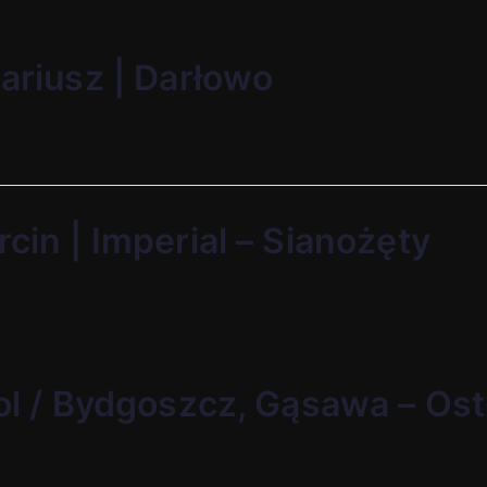
Mariusz | Darłowo
rcin | Imperial – Sianożęty
rol / Bydgoszcz, Gąsawa – Os