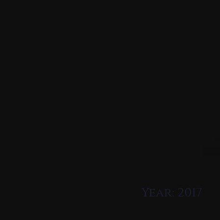
Przejdź
do
treści
Fil
Year:
2017