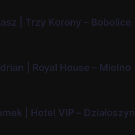
kasz | Trzy Korony – Bobolice
drian | Royal House – Mielno
omek | Hotel VIP – Działoszy