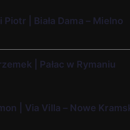
i Piotr | Biała Dama – Mielno
Przemek | Pałac w Rymaniu
mon | Via Villa – Nowe Krams