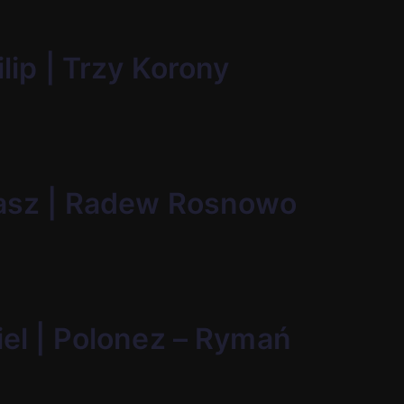
ilip | Trzy Korony
kasz | Radew Rosnowo
iel | Polonez – Rymań