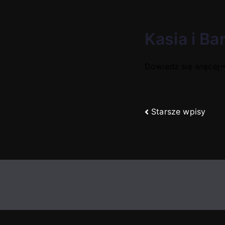
Kasia i Ba
Dowiedz się więcej
Nawigacja
Starsze wpisy
po
wpisach