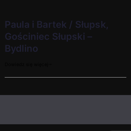
Paula i Bartek / Słupsk,
Gościniec Słupski –
Bydlino
Dowiedz się więcej