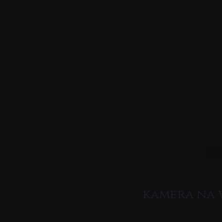
Przejdź
do
treści
Fil
kamera na 