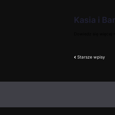
Kasia i Ba
Dowiedz się więcej
Nawigacja
Starsze wpisy
po
wpisach