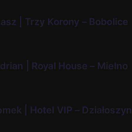
kasz | Trzy Korony – Bobolice
drian | Royal House – Mielno
omek | Hotel VIP – Działoszy