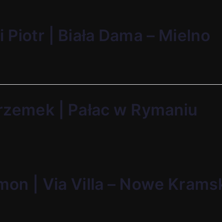
i Piotr | Biała Dama – Mielno
Przemek | Pałac w Rymaniu
mon | Via Villa – Nowe Krams