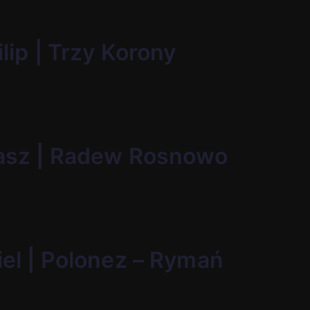
ilip | Trzy Korony
kasz | Radew Rosnowo
iel | Polonez – Rymań