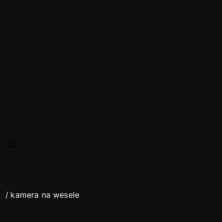
y –
ne.
n.com
a
kamera na wesele