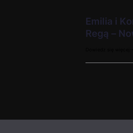
Emilia i 
Regą – No
Dowiedz się więcej