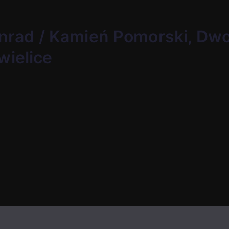
Konrad / Kamień Pomorski, Dw
wielice