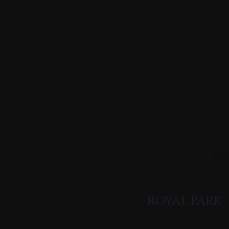
Przejdź
do
treści
Fil
Royal Park