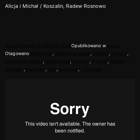
Alicja i Michał / Koszalin, Radew Rosnowo
Opublikowano
20 sierpnia 2016
Opublikowano w
Video
Otagowano
filmowanie
,
filmowanie wesel
,
Gdańsk
,
kamera
,
kamera na wesele
,
kamerzysta
,
Koszalin
,
Poznań
,
Radew
Rosnowo
,
Rosnowo
,
ślub
,
Szczecin
,
Trójmiasto